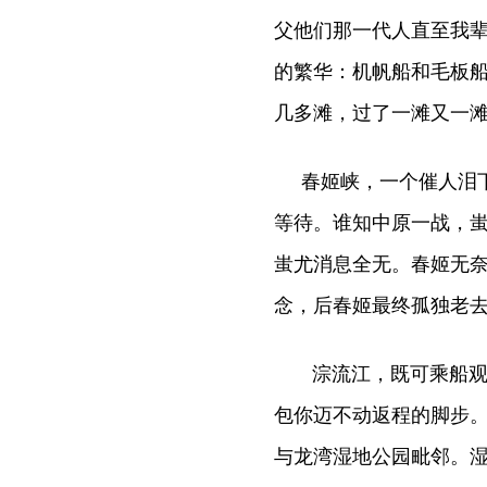
父他们那一代人直至我
的繁华：机帆船和毛板
几多滩，过了一滩又一
春姬峡，一个催人泪下
等待。谁知中原一战，
蚩尤消息全无。春姬无
念，后春姬最终孤独老
淙流江，既可乘船观赏
包你迈不动返程的脚步
与龙湾湿地公园毗邻。