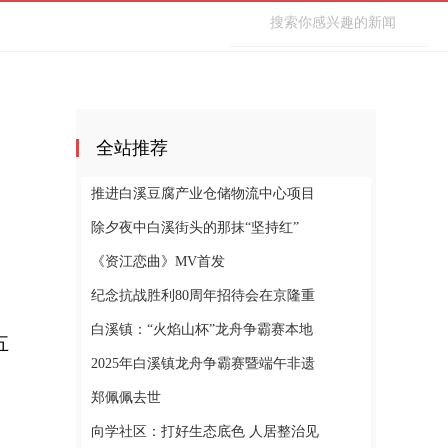
全站推荐
推进白溪豆腐产业仓储物流中心项目
除夕夜中白溪街头的那抹“坚持红”
《资江恋曲》MV首发
纪念抗战胜利80周年招待会在京隆重
白溪镇：“火焰山杯”龙舟争霸赛本地
五
2025年白溪镇龙舟争霸赛暨端午非遗
郑佩佩去世
向学社区：打好生态底色 人居整治见