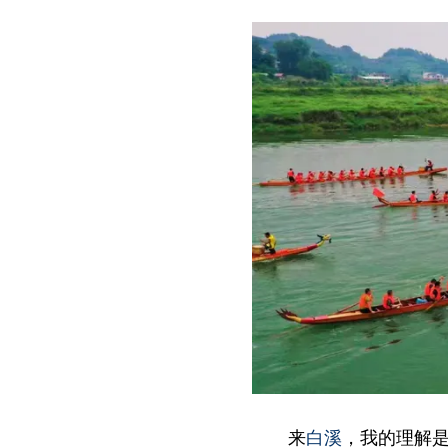
来
白溪
，我的理解