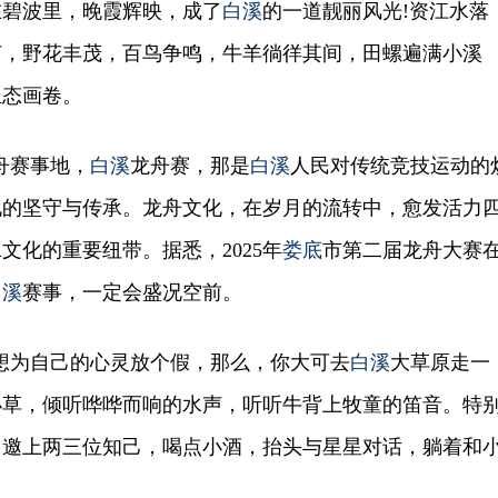
在碧波里，晚霞辉映，成了
白溪
的一道靓丽风光!资江水落
茵，野花丰茂，百鸟争鸣，牛羊徜徉其间，田螺遍满小溪
生态画卷。
舟赛事地，
白溪
龙舟赛，那是
白溪
人民对传统竞技运动的
化的坚守与传承。龙舟文化，在岁月的流转中，愈发活力
文化的重要纽带。据悉，2025年
娄底
市第二届龙舟大赛
白溪
赛事，一定会盛况空前。
为自己的心灵放个假，那么，你大可去
白溪
大草原走一
小草，倾听哗哗而响的水声，听听牛背上牧童的笛音。特
，邀上两三位知己，喝点小酒，抬头与星星对话，躺着和