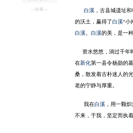
—分享—
白溪
，古县城遗址和
的沃土，赢得了
白溪
“小
白溪
。
白溪
的美，是一
资水悠悠，淌过千年时
在
新化
第一县令杨勋的
桑，散发着古朴迷人的
老的宁静与厚重。
我在
白溪
，用一颗炽
不来，于我，坚定而执