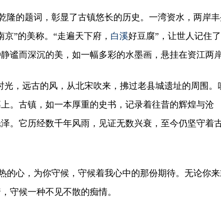
乾隆的题词，彰显了古镇悠长的历史。一湾资水，两岸丰
南京”的美称。“走遍天下府，
白溪
好豆腐”，让世人记住了
种静谧而深沉的美，如一幅多彩的水墨画，悬挂在资江两
光，远古的风，从北宋吹来，拂过老县城遗址的周围。
墓上。古镇，如一本厚重的史书，记录着往昔的辉煌与沧
光泽。它历经数千年风雨，见证无数兴衰，至今仍坚守着
热的心，为你守候，守候着我心中的那份期待。无论你来
着，守候一种不见不散的痴情。