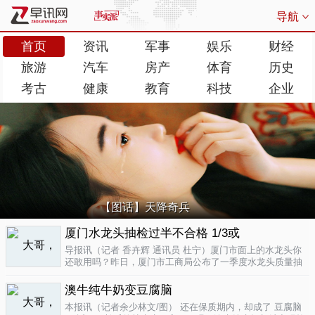
导航
首页
资讯
军事
娱乐
财经
旅游
汽车
房产
体育
历史
考古
健康
教育
科技
企业
【图话】天降奇兵
厦门水龙头抽检过半不合格 1/3或
导报讯（记者 香卉辉 通讯员 杜宁）厦门市面上的水龙头你
还敢用吗？昨日，厦门市工商局公布了一季度水龙头质量抽
检结果，发现不合格率超过了一半，而其中有近三分之一的
批次不合格原因是会产生剧毒。不合格率53.3%涉及多个品
澳牛纯牛奶变豆腐脑
牌据介绍，厦门市工商局今..
04-17
本报讯（记者余少林文/图） 还在保质期内，却成了 豆腐脑