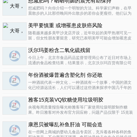
想减肥吗？晒晒明媚的晨光有助保持
要为这种发展付出一定的代价，尤其..
04-12
想减肥吗？向你介绍一个明智的方法。科学家们声称，在早
晨散步的人比那些晚间外出散步的若你会更瘦些。他们认为
明亮的晨光帮助人体时钟同步，然后帮助调节新陈代谢。美
国研究人员让54名男性和女性研究参与者在手腕上戴上监控
美甲要慎重 或增罹患皮肤癌风险
器，记录他们在一个星期内晒太阳..
04-10
随着越来越多美甲沙龙店开设，近年吹起的美甲热潮可见一
斑，但女性朋友要留意，研究已表明美甲可能会增加罹患皮
肤癌的风险！根据哥伦比亚广播公司 （CBS） 的报导，凝胶
美甲很受欢迎是因为它可以防止指甲断裂。但专家表示，美
沃尔玛姜粉含二氧化硫残留
甲过程中用以硬化凝胶的光疗..
04-10
今日上午，北京市食品药品监督管理局公布了近日对市场上
流通的食品检查结果，结果显示，北京沃尔玛百货有限公司
一分店销售的姜粉检出二氧化硫残留，北京麦啃玛超市的一
款小食品甜蜜素超标。二氧化硫在我国禁止用于姜粉这类食
年份酒被爆普遍含塑化剂 你还敢
物，据市食药监局食品安全专家介绍..
04-10
一种酒就代表一种文化，一种酒就有一个故事，中国的酒文
化已经源远流长，人们可以通过这些酒来探求中国几千年的
文化的发展，我想着也是至今为什么人人都知道喝酒对健康
有害又不能完全戒掉的原因，因为酒已经不只是一种可以喝
雅客15克装VQ软糖使用垃圾明胶
的饮品那么简单，就像茶一样有很厚..
04-10
央视每周质量报告曝光称雅客等厂家使用垃圾明胶制作糖
果。昨日雅客对外发布官方回应称，问题产品仅限于 15克装
VQ软糖 ，原料所用明胶乃嘉利达方面提供，目前雅客已停止
生产该产品，并将嘉利达明胶原料全部封存。对已上市流通
康恩贝被曝乱补鱼肝油 可能会造
产品，雅客表示已于3月15..
04-09
在一些网上商城的婴幼儿食品专卖区，充斥着各种各样的鱼