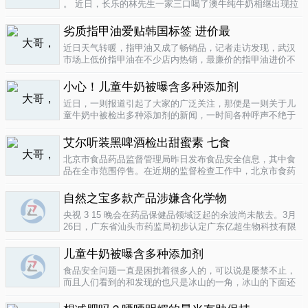
。 近日，长乐的林先生一家三口喝了澳牛纯牛奶相继出现拉
肚子症状。前日，纳闷的林先生拆开两盒纯牛奶发现，原来
纯牛奶并 不纯 ，呈凝固状，像酸奶。昨日上午，林先生向长
劣质指甲油爱贴韩国标签 进价最
乐工商局12315投..
04-16
近日天气转暖，指甲油又成了畅销品，记者走访发现，武汉
市场上低价指甲油在不少店内热销，最廉价的指甲油进价不
到一元钱，产品质量堪忧。三无 指甲油夜市生意好在汉口六
渡桥夜市上，不少摊位都有五颜六色的指甲油摆卖。 韩国进
小心！儿童牛奶被曝含多种添加剂
口指甲油只要9元，另一个韩国..
04-16
近日，一则报道引起了大家的广泛关注，那便是一则关于儿
童牛奶中被检出多种添加剂的新闻，一时间各种呼声不绝于
耳，有商家的解释，有专家的声明，更多的还是家长的恐
慌。 每天一斤奶，强壮中国人 ，到底让儿童强壮起来的是牛
艾尔听装黑啤酒检出甜蜜素 七食
奶，还是添加剂？超市中的儿童牛..
04-15
北京市食品药品监督管理局昨日发布食品安全信息，其中食
品在全市范围停售。在近期的监督检查工作中，北京市食药
监局发现 吉庆 牌黑胡椒粉等7种食品不合格。其中，广东蓝
带集团北京蓝宝酒业有限公司生产的 艾尔 听装黑啤酒，检出
自然之宝多款产品涉嫌含化学物
不得检出的甜蜜素。北京市..
04-12
央视 3 15 晚会在药品保健品领域泛起的余波尚未散去。3月
26日，广东省汕头市药监局初步认定广东亿超生物科技有限
公司以 鳕鱼肝油 替代 鱼油 生产销售相关糖果产品，其行为
已涉嫌构成生产销售伪劣产品罪，决定将案件移送汕头市公
儿童牛奶被曝含多种添加剂
安局依法查处。亿..
04-12
食品安全问题一直是困扰着很多人的，可以说是屡禁不止，
而且人们看到的和发现的也只是冰山的一角，冰山的下面还
隐藏着怎样的危机或许是人们不知道的，或许这是一个发展
中国家向发达国家进展的过程中的必经之路吧，但是，人们