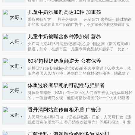
肝油产品，不少商家还强调，鱼肝油是幼儿出生之后就必须
补充的营养元素，适宜长期食用。很多家长也确实天天在给
孩子服用鱼肝油。而实际上，以食品身份出现的鱼肝油是药
儿童牛奶添加剂高达10种 加重孩
品，过量补充会对孩子产生伤害。在..
04-09
采取独特配方 、 补充钙铁锌 、 开发智力 这些吸引眼球的词
汇经常出现在儿童牛奶的广告中，不少家长冲着这些词汇买
给孩子喝。然而，儿童牛奶的添加剂比普通牛奶多，专家表
示，孩子应该尽量少喝。超市儿童牛奶添加剂高达10种昨
儿童牛奶被曝含多种添加剂 营养
天，重庆晨报记者在杨家坪..
04-09
央广网北京4月5日消息(记者冯悦)据中国之声《新闻晚高峰》
报道，如今，在超市里，儿童专属食品越来越多了，比如：
儿童酱油、儿童牛奶等等。在这其中，因为儿童牛奶的口感
非常独特，因此，备受孩子们和家长的喜爱。然而，一些营
60岁超模奶奶童颜逆天 公布保养
养专家指出，儿童牛奶比普通..
04-08
超模Christie Brinkley这位奶奶前不久刚度过了60岁大寿，依
旧光彩照人风情万种，谈到自己的身材保持秘诀，她说除了
每天都要进行大量锻炼，像举重，瑜珈，有氧运动和慢跑
外，从12岁开始她就是个素食主义者，早餐吃燕麦粥加果
体重过轻者早死的可能性与肥胖者
酱，午餐豆子..
04-05
身体质量指数（BMI）低于18.5的人们通常被认为是体重过轻
的，一项新研究发现，他们与指数谱图另外一个方向肥胖者
有着一样的早死风险。近来，专家们开始批评BMI作为一个
（如果是粗略的）整体健康指标的可靠性。这个测量值反映
香丹清网站宣传自相矛盾 广告涉
一个人的高度与重量的比..
04-05
人民网北京4月4日电 （记者赵敬菡）日前，人民网刊发《违
规虚假宣传屡禁不止 香丹清多次被曝光》等系列报道，引发
网友热议。近日，记者经过调查，发现香丹清牌珂妍胶囊的
官方销售网站存在备案信息不明、涉嫌违规发布广告、宣传
厂商爆料：海淘廉价奶粉多为国外过